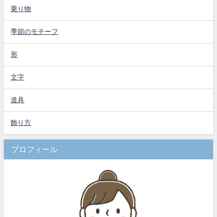
乗り物
季節のモチーフ
形
文字
道具
飾り方
プロフィール